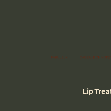
FABULEUX
CADEAUBON KOPE
Lip Trea