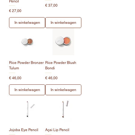
Pencil
Prijs
€ 37,00
Prijs
€ 27,00
In winkelwagen
In winkelwagen
Rice Powder Bronzer
Rice Powder Blush
Tulum
Bondi
Prijs
Prijs
€ 46,00
€ 46,00
In winkelwagen
In winkelwagen
Jojoba Eye Pencil
Açai Lip Pencil