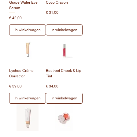
Grape Water Eye
Coco Crayon
Serum
Prijs
€ 31,00
Prijs
€ 42,00
In winkelwagen
In winkelwagen
Lychee Crème
Beetroot Cheek & Lip
Corrector
Tint
Prijs
Prijs
€ 39,00
€ 34,00
In winkelwagen
In winkelwagen