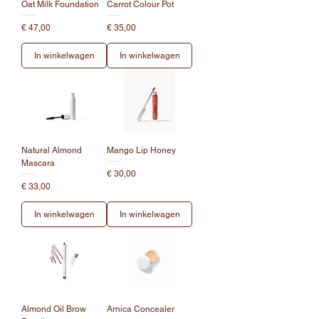
Oat Milk Foundation
Carrot Colour Pot
Prijs
Prijs
€ 47,00
€ 35,00
In winkelwagen
In winkelwagen
Natural Almond
Mango Lip Honey
Mascara
Prijs
€ 30,00
Prijs
€ 33,00
In winkelwagen
In winkelwagen
Almond Oil Brow
Arnica Concealer