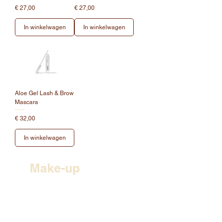
Prijs
Prijs
€ 27,00
€ 27,00
In winkelwagen
In winkelwagen
Aloe Gel Lash & Brow
Mascara
Prijs
€ 32,00
In winkelwagen
Make-up