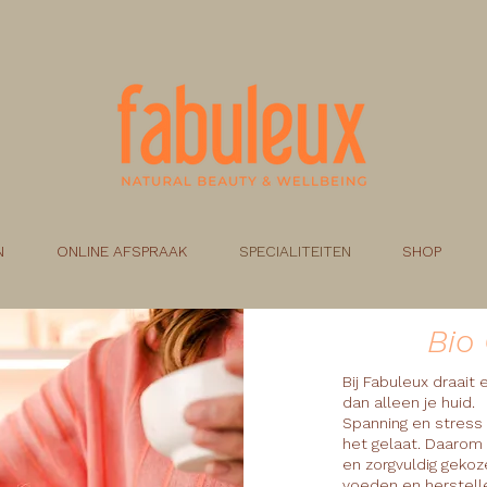
N
ONLINE AFSPRAAK
SPECIALITEITEN
SHOP
Bio
Bij Fabuleux draai
dan alleen je huid.
Spanning en stress z
het gelaat. Daarom
en zorgvuldig gekoz
voeden en herstell