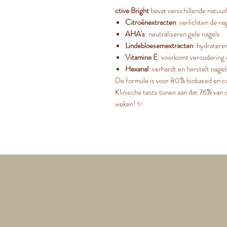
ctive Bright
bevat verschillende natuurl
Citroënextracten
: verlichten de nag
AHA's
: neutraliseren gele nagels
Lindebloesemextracten
: hydratere
Vitamine E
: voorkomt veroudering
Hexanal
: verhardt en herstelt nage
De formule is voor 80% biobased en co
Klinische tests tonen aan dat 76% van 
weken! ✨