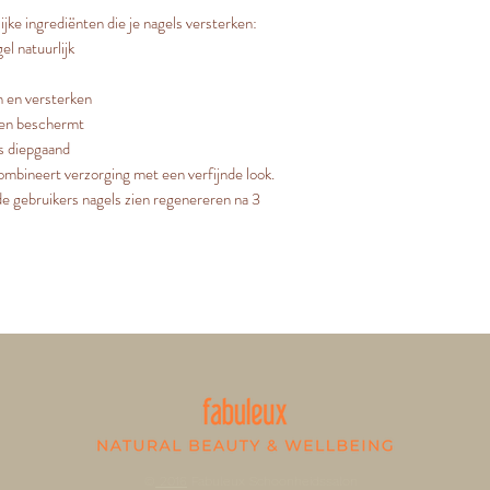
ijke ingrediënten die je nagels versterken:
el natuurlijk
n en versterken
 en beschermt
ls diepgaand
mbineert verzorging met een verfijnde look.
de gebruikers nagels zien regenereren na 3
©
2016
Fabuleux Schoonheidssalon