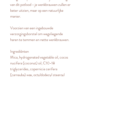
van dit potlood - je wenkbrauwen zullen er
beter uitzien, maar op een natuurlijke
manier.
Voorzien van een ingebouwde
verzorgingsborstel om wegvliegende
haren te temmen en nette wenkbrauwen.
Ingrediënten
Mica, hydrogenated vegetable oil, cocos
nucifera (coconut) oil, C10-18
triglycerides, copernicia cerifera
(carnauba) wax, octyldodecyl stearoyl
stearate, euphorbia cerifera (candelilla)
wax, polyglyceryl-3 diisostearate, prunus
amygdalus dulcis (sweet almond) oil,
oryzanol, tocopherol (vitamin e), glyceryl
caprylate, iron oxides, CI77891.