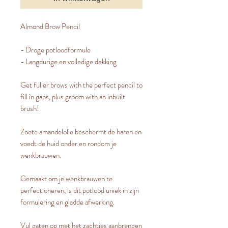
Almond Brow Pencil
- Droge potloodformule
- Langdurige en volledige dekking
Get fuller brows with the perfect pencil to
fill in gaps, plus groom with an inbuilt
brush!
Zoete amandelolie beschermt de haren en
voedt de huid onder en rondom je
wenkbrauwen.
Gemaakt om je wenkbrauwen te
perfectioneren, is dit potlood uniek in zijn
formulering en gladde afwerking.
Vul gaten op met het zachtjes aanbrengen