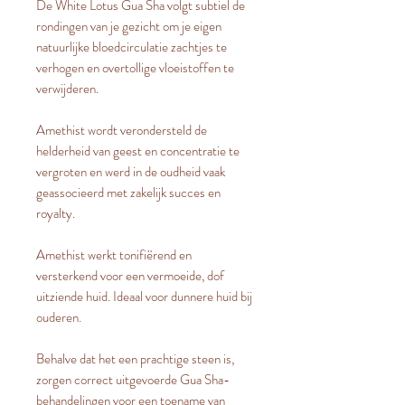
De White Lotus Gua Sha volgt subtiel de
rondingen van je gezicht om je eigen
natuurlijke bloedcirculatie zachtjes te
verhogen en overtollige vloeistoffen te
verwijderen.
Amethist wordt verondersteld de
helderheid van geest en concentratie te
vergroten en werd in de oudheid vaak
geassocieerd met zakelijk succes en
royalty.
Amethist werkt tonifiërend en
versterkend voor een vermoeide, dof
uitziende huid. Ideaal voor dunnere huid bij
ouderen.
Behalve dat het een prachtige steen is,
zorgen correct uitgevoerde Gua Sha-
behandelingen voor een toename van