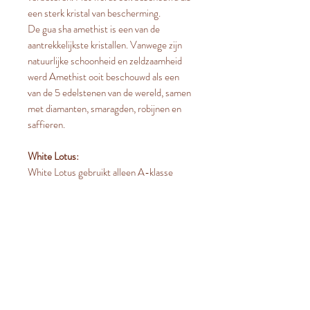
een sterk kristal van bescherming.
De gua sha amethist is een van de
aantrekkelijkste kristallen. Vanwege zijn
natuurlijke schoonheid en zeldzaamheid
werd Amethist ooit beschouwd als een
van de 5 edelstenen van de wereld, samen
met diamanten, smaragden, robijnen en
saffieren.
White Lotus:
White Lotus gebruikt alleen A-klasse
kristallen. Dit betekent dat het kristal niet
chemisch is behandeld of
gereconstitueerd zoals de meeste
kristallen op de markt. Deze chemische
behandeling verandert de aard van het
kristal om het gemakkelijker en goedkoper
te maken om te snijden.