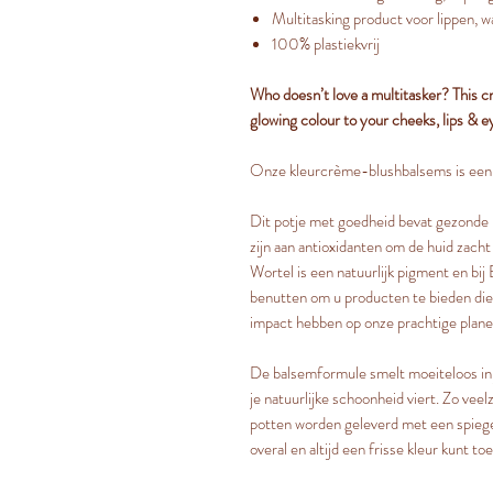
Multitasking product voor lippen, 
100% plastiekvrij
Who doesn’t love a multitasker? This cr
glowing colour to your cheeks, lips & e
Onze kleurcrème-blushbalsems is een p
Dit potje met goedheid bevat gezonde p
zijn aan antioxidanten om de huid zach
Wortel is een natuurlijk pigment en bij
benutten om u producten te bieden die
impact hebben op onze prachtige plane
De balsemformule smelt moeiteloos in j
je natuurlijke schoonheid viert. Zo vee
potten worden geleverd met een spiege
overal en altijd een frisse kleur kunt t