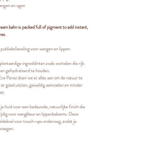
wangen en ogen
eam balm is packed full of pigment to add instant,
yes.
ubliekslieveling voor wangen en lippen.
lantaardige ingrediënten zoals wortelen die rijk
t en gehydrateerd te houden.
 Ere Perez doen we er alles aan om de natuur te
 er goed uitzien, geweldig aanvoelen en minder
et.
e huid voor een bedauwde, natuurlijke finish die
lzijdig voor wangkleur en lippenbalsems. Deze
ldeksel voor touch-ups onderweg, zodat je
oevoegen.