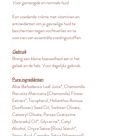
Voor gemengde en normale huid
.
Een voedende crème met vitaminen en
antioxidanten om je gevoelige huid te
beschermen tegen vochtverlies en te
voorzien van essentiële voedingsstoffen.
Gebruik
Breng een kleine hoeveelheid aan in het
gelaat en de hals. Voor dagelijks gebruik.
Pure ingrediënten
Aloe Barbadensis Leaf Juice*, Chamomilla
Recutita Matricaria (Chamomile) Flower
Extract*, Tocopherol, Helianthus Annuus
(Sunflower) Seed Oil, Sorbitan Olivate,
Cetearyl Olivate, Persea Gratissima
(Avocado) Oil*, Glycerine*, Cetyl
Alcohol, Oryza Sativa (Rice) Starch*,
Steric Acid, Cannabis Sativa (Hempseed)