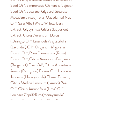
Seed Oil*, Simmondsia Chinensis (Jojoba)
Seed Oil*, Squalane, Glyceryl Stearate,
Macadamia integrifolia (Macadamia) Nut
Oil*, Salix Alba (White Willow) Bark
Extract, Glycyrrhiza Glabra (Liquorice)
Extract, Citrus Aurantium Dulcis
(Orange) Oil*, Lavandula Angustifolia
(Lavender) Oil*, Origanum Majorana
Flower Oil*, Rosa Damascena (Rose)
Flower Oil*, Citrus Aurantium Bergamia
(Bergamot) Fruit Oil*, Citrus Aurantium
Amara (Petitgrain) Flower Oil*, Lonicera
Japonica (Honeysuckle) Flower Extract,
Citrus Medica Limonum (Lemon) Peel
Oil*, Citrus Aurantifolia (Lime) Oil*,
Lonicera Caprifolium (Honeysuckle)
Flower Extract, Xanthan Gum, Bentonite,
Rosmarinus Officinalis (Rosemary) Leaf
Extract, Linalool^, Citronellol^,