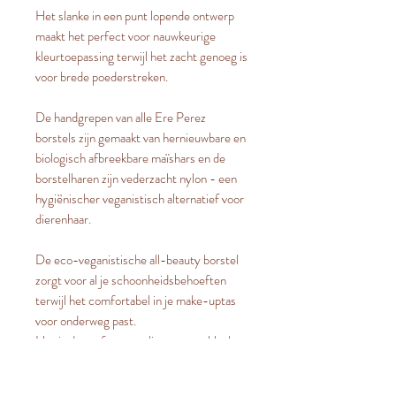
Het slanke in een punt lopende ontwerp
maakt het perfect voor nauwkeurige
kleurtoepassing terwijl het zacht genoeg is
voor brede poederstreken.
De handgrepen van alle Ere Perez
borstels zijn gemaakt van hernieuwbare en
biologisch afbreekbare maïshars en de
borstelharen zijn vederzacht nylon - een
hygiënischer veganistisch alternatief voor
dierenhaar.
De eco-veganistische all-beauty borstel
zorgt voor al je schoonheidsbehoeften
terwijl het comfortabel in je make-uptas
voor onderweg past.
Het is de perfecte applicator voor blushes
en highlighter - een Ere Perez classic -
subtiel aangebracht met de all-beauty