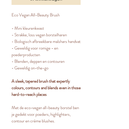
Eco Vegan All-Beauty Brush
- Mini kleurenkwast
- Strakke, loss vegan borstelharen
- Biologisch afbreekbare maïshars handvat
- Geweldig voor romige - en
poederproducten
- Blenden, deppen en contouren
- Geweldig on-the-go
A sleek, tapered brush that expertly
colours, contours and blends even in those
hard-to-reach places
Met de eco-vegan all-beauty borstel ben
je gedekt voor poeders, highlighters,
contour en crème blushes.