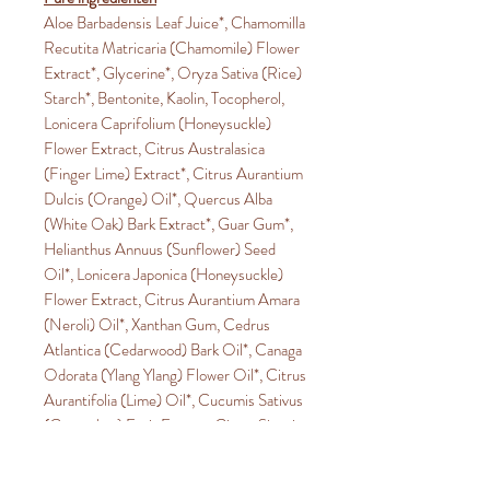
Aloe Barbadensis Leaf Juice*, Chamomilla
Recutita Matricaria (Chamomile) Flower
Extract*, Glycerine*, Oryza Sativa (Rice)
Starch*, Bentonite, Kaolin, Tocopherol,
Lonicera Caprifolium (Honeysuckle)
Flower Extract, Citrus Australasica
(Finger Lime) Extract*, Citrus Aurantium
Dulcis (Orange) Oil*, Quercus Alba
(White Oak) Bark Extract*, Guar Gum*,
Helianthus Annuus (Sunflower) Seed
Oil*, Lonicera Japonica (Honeysuckle)
Flower Extract, Citrus Aurantium Amara
(Neroli) Oil*, Xanthan Gum, Cedrus
Atlantica (Cedarwood) Bark Oil*, Canaga
Odorata (Ylang Ylang) Flower Oil*, Citrus
Aurantifolia (Lime) Oil*, Cucumis Sativus
(Cucumber) Fruit Extract, Citrus Sinesis
(Sweet Orange) Oil*, Linalool^, Benzyl
Benzoate^, Limonene^,