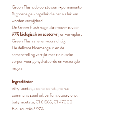
Green Flash, de eerste semi-permanente
& groene gel-nagellak die net als lak kan
worden verwijderd!
De Green Flash nagellakremover is voor
97% biologisch en acetonvrij
en verwijdert
Green Flash snel en voorzichtig.
De delicate bloemengeur en de
samenstelling verrijkt met ricinusolie
zorgen voor gehydrateerde en verzorgde
nagels.
Ingrediënten
ethyl acetat, alcohol denat., ricinus
communis seed oil, parfum, etocrylene,
butyl acetate, CI 61565, CI 47000
Bio-sourcés à 97%