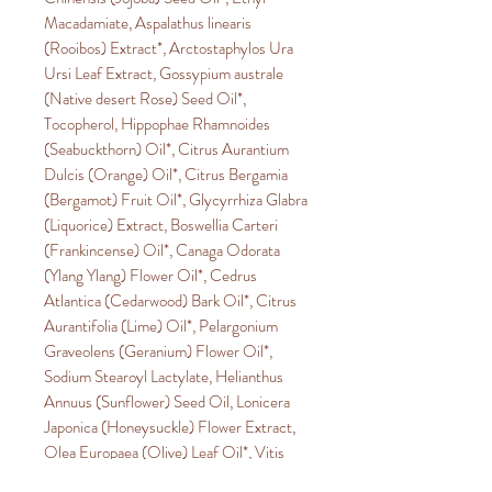
Macadamiate, Aspalathus linearis
(Rooibos) Extract*, Arctostaphylos Ura
Ursi Leaf Extract, Gossypium australe
(Native desert Rose) Seed Oil*,
Tocopherol, Hippophae Rhamnoides
(Seabuckthorn) Oil*, Citrus Aurantium
Dulcis (Orange) Oil*, Citrus Bergamia
(Bergamot) Fruit Oil*, Glycyrrhiza Glabra
(Liquorice) Extract, Boswellia Carteri
(Frankincense) Oil*, Canaga Odorata
(Ylang Ylang) Flower Oil*, Cedrus
Atlantica (Cedarwood) Bark Oil*, Citrus
Aurantifolia (Lime) Oil*, Pelargonium
Graveolens (Geranium) Flower Oil*,
Sodium Stearoyl Lactylate, Helianthus
Annuus (Sunflower) Seed Oil, Lonicera
Japonica (Honeysuckle) Flower Extract,
Olea Europaea (Olive) Leaf Oil*, Vitis
vinifera (Grape) Seed Oil*, Lonicera