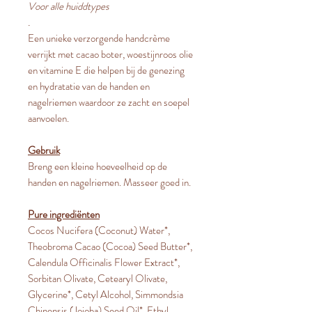
Voor alle huiddtypes
.
Een unieke verzorgende handcrème
verrijkt met cacao boter, woestijnroos olie
en vitamine E die helpen bij de genezing
en hydratatie van de handen en
nagelriemen waardoor ze zacht en soepel
aanvoelen.
Gebruik
Breng een kleine hoeveelheid op de
handen en nagelriemen. Masseer goed in.
Pure ingrediënten
Cocos Nucifera (Coconut) Water*,
Theobroma Cacao (Cocoa) Seed Butter*,
Calendula Officinalis Flower Extract*,
Sorbitan Olivate, Cetearyl Olivate,
Glycerine*, Cetyl Alcohol, Simmondsia
Chinensis (Jojoba) Seed Oil*, Ethyl