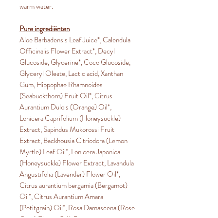
warm water.
Pure ingrediënten
Aloe Barbadensis Leaf Juice*, Calendula
Officinalis Flower Extract*, Decyl
Glucoside, Glycerine*, Coco Glucoside,
Glyceryl Oleate, Lactic acid, Xanthan
Gum, Hippophae Rhamnoides
(Seabuckthorn) Fruit Oil*, Citrus
Aurantium Dulcis (Orange) Oil*,
Lonicera Caprifolium (Honeysuckle)
Extract, Sapindus Mukorossi Fruit
Extract, Backhousia Citriodora (Lemon
Myrtle) Leaf Oil*, Lonicera Japonica
(Honeysuckle) Flower Extract, Lavandula
Angustifolia (Lavender) Flower Oil*,
Citrus aurantium bergamia (Bergamot)
Oil*, Citrus Aurantium Amara
(Petitgrain) Oil*, Rosa Damascena (Rose