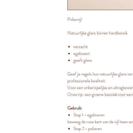
Poliervijl
Natuurlijke glans binnen handbereik
verzacht
egaliseert
geeft glans
Geef je nagels hun natuurlijke glans teru
professionele kwaliteit.
Voor een onberispelijke en ultraglanzen
Onze tip: een groene basislak voor ee
Gebruik:
Stap 1 - egaliseren
beweeg de roze kant van de vijl heen en
Stap 2 - polieren