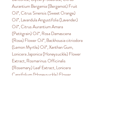
Aurantium Bergamia (Bergamot) Fruit
Oil*, Citrus Sinensis (Sweet Orange)
Oil*, Lavandula Angustifolia (Lavender)
Oil*, Citrus Aurantium Amara
(Petitgrain) Oil*, Rosa Damascena
(Rose) Flower Oil*, Backhousia citriodora
(Lemon Myrtle) Oil*, Xanthan Gum,
Lonicera Japonica (Honeysuckle) Flower
Extract, Rosmarinus Officinalis
(Rosemary) Leaf Extract, Lonicera
Caprifolium (Honeysuckle) Flower
Extract, Limonene^, Linalool^, Citral^
*Certified Organic ^Contituents of
Essential Oils