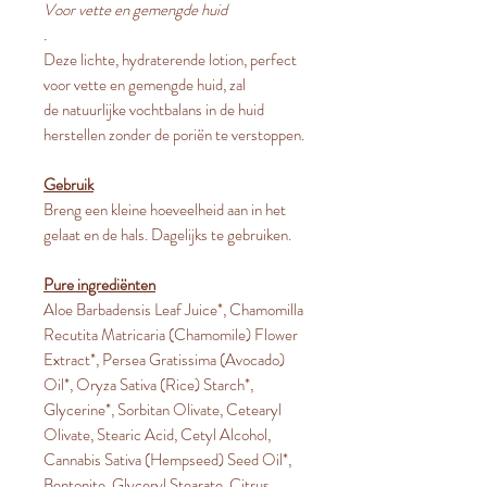
Voor vette en gemengde huid
.
Deze lichte, hydraterende lotion, perfect
voor vette en gemengde huid, zal
de natuurlijke vochtbalans in de huid
herstellen zonder de poriën te verstoppen.
Gebruik
Breng een kleine hoeveelheid aan in het
gelaat en de hals. Dagelijks te gebruiken.
Pure ingrediënten
Aloe Barbadensis Leaf Juice*, Chamomilla
Recutita Matricaria (Chamomile) Flower
Extract*, Persea Gratissima (Avocado)
Oil*, Oryza Sativa (Rice) Starch*,
Glycerine*, Sorbitan Olivate, Cetearyl
Olivate, Stearic Acid, Cetyl Alcohol,
Cannabis Sativa (Hempseed) Seed Oil*,
Bentonite, Glyceryl Stearate, Citrus