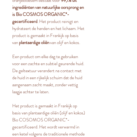
oranjebloesem bestaat voor
99,1% uit
ingrediënten van natuurlijke oorsprong en
is Bio COSMOS ORGANIC*-
gecertificeerd
. Het product reinigt en
hydrateert de handen en het lichaam. Het
product is gemaakt in Frankijk op basis
van
plantaardige oliën
van olijf en kokos.
Een product om elke dag te gebruiken
voor een zachte en subtiel geurende huid.
De geltextuur verandert na contact met
de huid in een rijkelijk schuim dat de huid
aangenaam zacht maakt, zonder vettig
laagje achter te laten.
Het product is gemaakt in Frankijk op
basis van plantaardige oliën (olijf en kokos)
Bio COSOMOS ORGANIC*-
gecertificeerd. Het wordt verwarmd in
een ketel volgens de traditionele methode