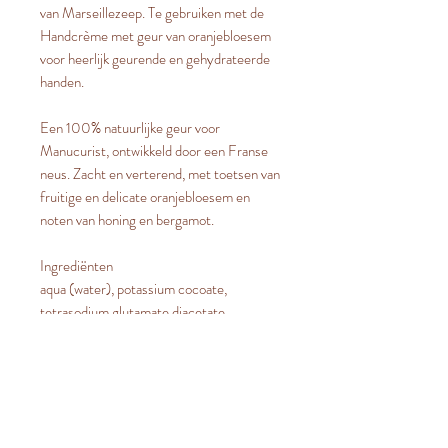
van Marseillezeep. Te gebruiken met de
Handcrème met geur van oranjebloesem
voor heerlijk geurende en gehydrateerde
handen.
Een 100% natuurlijke geur voor
Manucurist, ontwikkeld door een Franse
neus. Zacht en verterend, met toetsen van
fruitige en delicate oranjebloesem en
noten van honing en bergamot.
Ingrediënten
aqua (water), potassium cocoate,
tetrasodium glutamate diacetate,
cellulose gum, glycerin, potassium olivate,
parfum (fragrance), decyl glucoside,
cocos nucifera (coconut) oil, linalool, olea
europaea (olive) fruit oil, caramel
Avec 99,1% d'ingrédients naturelle