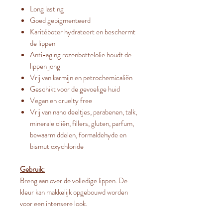
Long lasting
Goed gepigmenteerd
Karitéboter hydrateert en beschermt
de lippen
Anti-aging rozenbottelolie houdt de
lippen jong
Vrij van karmijn en petrochemicaliën
Geschikt voor de gevoelige huid
Vegan en cruelty free
Vrij van nano deeltjes, parabenen, talk,
minerale oliën, fillers, gluten, parfum,
bewaarmiddelen, formaldehyde en
bismut oxychloride
Gebruik:
Breng aan over de volledige lippen. De
kleur kan makkelijk opgebouwd worden
voor een intensere look.