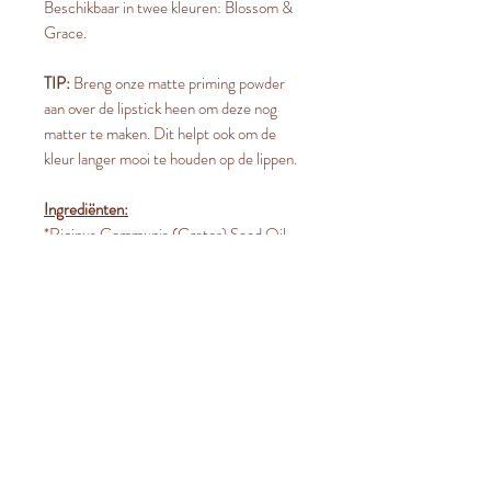
Beschikbaar in twee kleuren: Blossom &
Grace.
TIP:
Breng onze matte priming powder
aan over de lipstick heen om deze nog
matter te maken. Dit helpt ook om de
kleur langer mooi te houden op de lippen.
Ingrediënten:
*Ricinus Communis (Castor) Seed Oil,
*Butyrospermum Parkii Fruit (Shea)
Butter, *Simmondsia Chinensis (Jojoba)
Seed Oil, *Rosa Canina (Rosehip) Seed
Oil, Euphorbia Cerifera (Candelilla) Wax,
*Copernicia Cerifera (Carnauba) Wax,
Limnanthes Alba (Meadowfoam) Seed
Oil, Mica, Tocopherol (Vitamin E), Citrus
Mandarin (Tangerine) Essential Oil, CI
77891 (Titanium Dioxide), CI 77491 (Iron
Oxide), May Contain: CI 77742