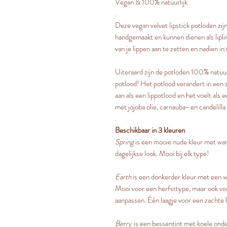
Vegan & 100% natuurlijk
.
Deze vegan velvet lipstick potloden zij
handgemaakt en kunnen dienen als liplin
van je lippen aan te zetten en nadien in
Uiteraard zijn de potloden 100% natuurli
potlood! Het potlood verandert in een z
aan als een lippotlood en het voelt als 
met jojoba olie, carnauba- en candelilla
.
Beschikbaar in 3 kleuren
Spring
is een mooie nude kleur met war
dagelijkse look. Mooi bij elk type!
Earth
is een donkerder kleur met een w
Mooi voor een herfsttype, maar ook voo
aanpassen. Één laagje voor een zachte 
Berry
is een bessentint met koele onde