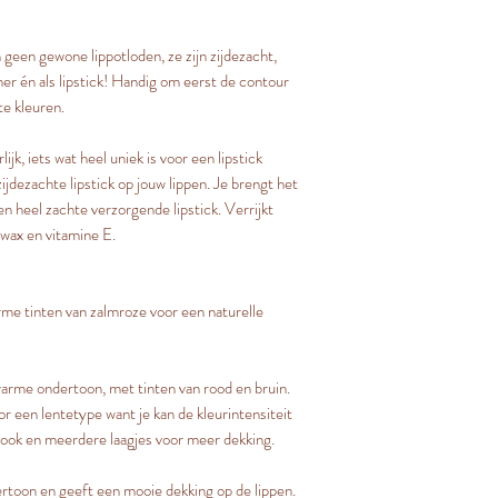
n geen gewone lippotloden, ze zijn zijdezacht,
er én als lipstick! Handig om eerst de contour
 te kleuren.
jk, iets wat heel uniek is voor een lipstick
ijdezachte lipstick op jouw lippen. Je brengt het
een heel zachte verzorgende lipstick. Verrijkt
 wax en vitamine E.
me tinten van zalmroze voor een naturelle
arme ondertoon, met tinten van rood en bruin.
r een lentetype want je kan de kleurintensiteit
look en meerdere laagjes voor meer dekking.
rtoon en geeft een mooie dekking op de lippen.