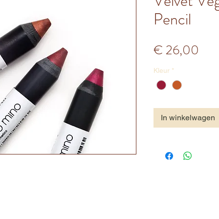
Velvet Veg
Pencil
Prij
€ 26,00
Kleur
*
In winkelwagen