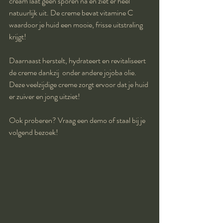
cream laat geen sporen na en ziet er heel 
natuurlijk uit. De creme bevat vitamine C 
waardoor je huid een mooie, frisse uitstraling 
krijgt!
Daarnaast herstelt, hydrateert en revitaliseert 
de creme dankzij  onder andere jojoba olie.
Deze veelzijdige creme zorgt ervoor dat je huid 
er zuiver en jong uitziet!
Ook proberen? Vraag een demo of staal bij je 
volgend bezoek!