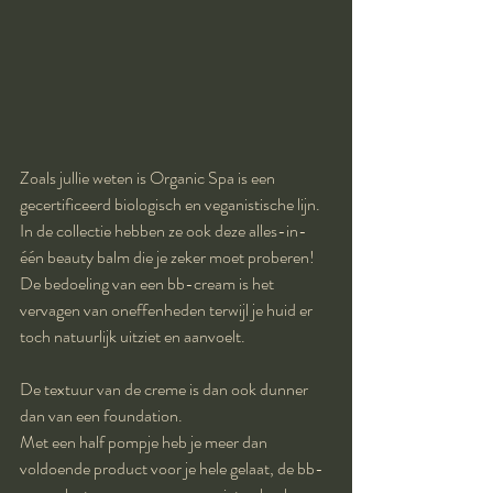
Zoals jullie weten is Organic Spa is een 
gecertificeerd biologisch en veganistische lijn. 
In de collectie hebben ze ook deze alles-in-
één beauty balm die je zeker moet proberen!
De bedoeling van een bb-cream is het 
vervagen van oneffenheden terwijl je huid er 
toch natuurlijk uitziet en aanvoelt.
De textuur van de creme is dan ook dunner 
dan van een foundation. 
Met een half pompje heb je meer dan 
voldoende product voor je hele gelaat, de bb-