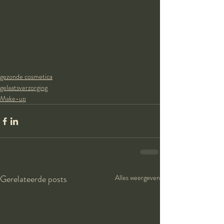
gezonde cosmetica
gelaatsverzorging
Make-up
Gerelateerde posts
Alles weergeven