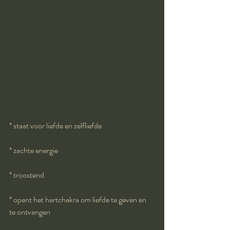
* staat voor liefde en zelfliefde
* zachte energie
* troostend
* opent het hartchakra om liefde te geven en 
te ontvangen