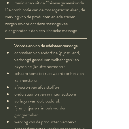
meridianen uit de Chinese geneeskunde. 
De combinatie van de massagetechnieken, de 
werking van de producten en edelstenen 
zorgen ervoor dat deze massage veel 
diepgaander is dan een klassieke massage. 
Voordelen van de edelsteenmassage
aanmaken van endorfine (pijnstillend, 
verhoogd gevoel van welbehagen) en 
oxytocine (knuffelhormoon)  
lichaam komt tot rust waardoor het zich 
kan herstellen  
afvoeren van afvalstoffen  
ondersteunen van immuunsysteem  
verlagen van de bloeddruk   
fijne lijntjes en rimpels worden 
gladgestreken  
werking van de producten versterkt 
omdat deze beter worden opgenomen in 