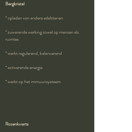
Bergkristal
* opladen van andere edelstenen
* zuiverende werking zowel op mensen als 
ruimtes
* werkt regulerend, balancerend
* activerende energie
* werkt op het immuunsysteem
Rozenkwarts