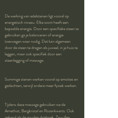
De werking van edelstenen ligt vooral op 
energetisch niveau. Elke soort heeft een 
bepaalde energie. Door een specifieke steen te 
gebruiken ga je balanceren of energie 
toevoegen waar nodig. Dat kan algemeen 
door de steen te dragen als juweel, in je huis te 
leggen, maar ook specifiek door een 
steenlegging of massage. 
Sommige stenen werken vooral op emoties en 
gedachten, terwijl andere meer fysiek werken.
Tijdens deze massage gebruiken we de 
Amethist, Bergkristal en Rozenkwarts. Ook 
gekend als de gouden driehoek. Ze vullen 