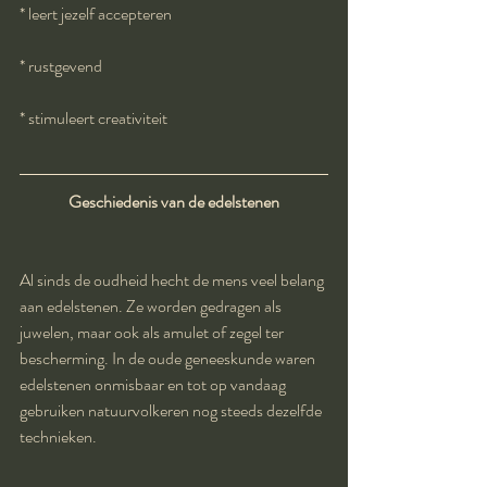
* leert jezelf accepteren
* rustgevend
* stimuleert creativiteit
Geschiedenis van de edelstenen
Al sinds de oudheid hecht de mens veel belang 
aan edelstenen. Ze worden gedragen als 
juwelen, maar ook als amulet of zegel ter 
bescherming. In de oude geneeskunde waren 
edelstenen onmisbaar en tot op vandaag 
gebruiken natuurvolkeren nog steeds dezelfde 
technieken.