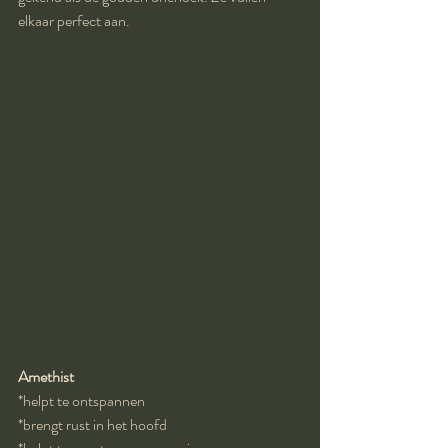
elkaar perfect aan.
Amethist
*helpt te ontspannen
*brengt rust in het hoofd