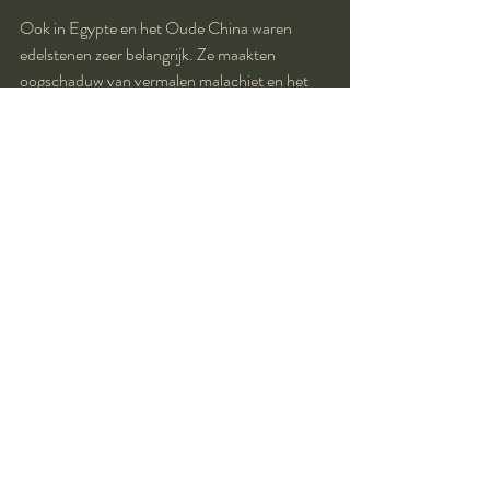
Ook in Egypte en het Oude China waren 
edelstenen zeer belangrijk. Ze maakten 
oogschaduw van vermalen malachiet en het 
dodenmasker an Toetanchamon is belegd met 
Lapis Lazuli. 
In China was en is jade zeer geliefd. Het is de 
steen van de keizer en staat voor rijkdom en 
macht. Hij bracht gezondheid en geluk. Jade 
in de juiste tint groen was waardevoller dan 
goud!
Ook bij de Maya's en Azteken weren 
edelstenen als grafgiften meegegeven en 
vooral door de elite gedragen om geluk en 
gezondheid aan te trekken.