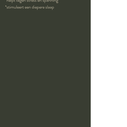
*helpt tegen stress en spanning
*stimuleert een diepere slaap 