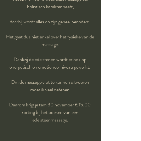
holistisch karakter heeft,
daarbij wordt alles op zijn geheel benadert. 
Het gaat dus niet enkel over het fysieke van de 
massage.
Dankzij de edelstenen wordt er ook op 
energetisch en emotioneel niveau gewerkt. 
Om de massage vlot te kunnen uitvoeren 
moet ik veel oefenen.
Daarom krijg je tem 30 november €15,00 
korting bij het boeken van een 
edelsteenmassage.