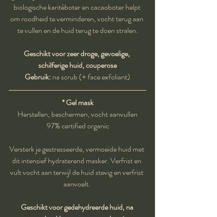
biologische karitéboter en cacaoboter helpt 
om roodheid te verminderen, vocht terug aan 
te vullen en de huid terug te doen stralen.
Geschikt voor zeer droge, gevoelige, 
schilferige huid, couperose
Gebruik:
 na scrub (= face exfoliant)
* Gel mask
Herstellen, beschermen, vocht aanvullen
97% certified organic
Versterk je gestresseerde, vermoeide huid met 
dit intensief hydraterend masker. Verfrist en 
vult vocht aan terwijl de huid stevig en verfrist 
aanvoelt. 
Geschikt voor gedehydreerde huid, na 