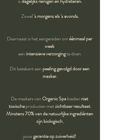
is 
dagelijks reinigen en hydrateren.
Zowel 
's morgens als 's avonds.
Daarnaast is het aangeraden om 
éénmaal per 
week
een 
intensieve verzorging
 te doen.
Dit betekent een 
peeling gevolgd door een 
masker.
De maskers van 
Organic Spa
 bieden 
niet 
toxische
 producten met 
zichtbaar resultaat.
Minstens 70% van de natuurlijke ingrediënten 
zijn biologisch
,
jouw 
garantie op zuiverheid! 