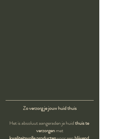
Zo verzorg je jouw huid thuis
Het is absoluut aangeraden je huid 
thuis te 
verzorgen
 met
kwaliteitsvolle producten
 voor een 
blijvend 