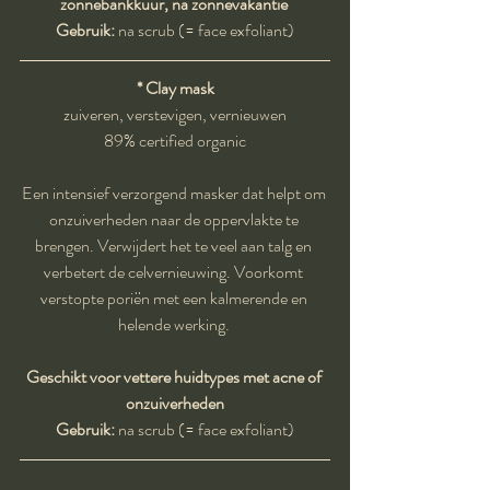
zonnebankkuur, na zonnevakantie 
Gebruik: 
na scrub (= face exfoliant)
* Clay mask
zuiveren, verstevigen, vernieuwen
89% certified organic
Een intensief verzorgend masker dat helpt om 
onzuiverheden naar de oppervlakte te 
brengen. Verwijdert het te veel aan talg en 
verbetert de celvernieuwing. Voorkomt 
verstopte poriën met een kalmerende en 
helende werking. 
Geschikt voor vettere huidtypes met acne of 
onzuiverheden
Gebruik:
 na scrub (= face exfoliant)