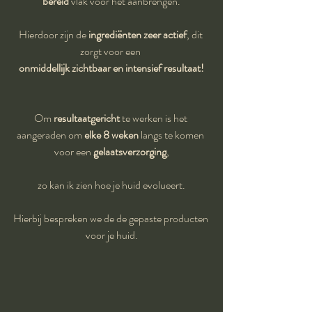
bereid
 vlak voor het aanbrengen.
Hierdoor zijn de 
ingrediënten zeer actief
, dit 
zorgt voor een 
onmiddellijk zichtbaar en intensief resultaat!
Om 
resultaatgericht
 te werken is het 
aangeraden om 
elke 8 weken
 langs te komen 
voor een 
gelaatsverzorging
,
zo kan ik zien hoe je huid evolueert.
Hierbij bespreken we de de gepaste producten 
voor je huid.