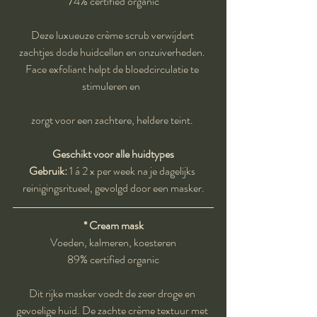
74% certified organic
Deze luxueuze crème scrub verwijdert 
zachtjes dode huidcellen en onzuiverheden. 
Face exfoliant helpt de bloedcirculatie te 
stimuleren en  
zorgt voor een zachtere, heldere teint. 
Geschikt voor alle huidtypes
Gebruik:
 1 á 2 x per week na je dagelijks 
reinigingsritueel, gevolgd door een masker.
* Cream mask
Voeden, kalmeren, koesteren
89% certified organic
Dit rijke masker voedt de zeer droge en 
gevoelige huid. De zachte crème textuur met 