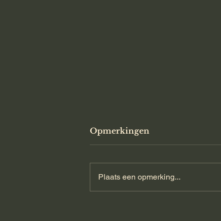
Opmerkingen
Plaats een opmerking...
Je huid verbeteren het ka