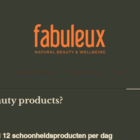
N
ONLINE AFSPRAAK
SPECIALITEITEN
SHOP
auty products?
 
12 schoonheidsproducten per dag 