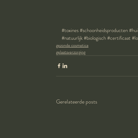
#toxines
#schoonheidsproducten
#hui
#natuurlijk
#biologisch
#certificaat
#l
gezonde cosmetica
gelaatsverzorging
Gerelateerde posts