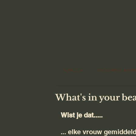
FABULEUX
CADEAUBON KOPE
What's in your be
Wist je dat.....
... elke vrouw gemiddeld