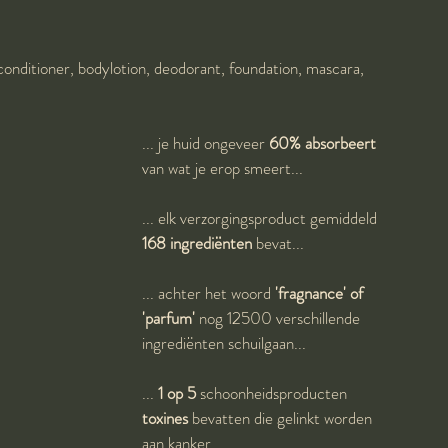
nditioner, bodylotion, deodorant, foundation, mascara, 
... je huid ongeveer 
60% absorbeert
van wat je erop smeert...
... elk verzorgingsproduct gemiddeld
168 ingrediënten 
bevat...
... achter het woord 
'fragnance' of 
'parfum'
 nog 12500 verschillende 
ingrediënten schuilgaan...
...
 1 op 5
 schoonheidsproducten
toxines
 bevatten die gelinkt worden 
aan kanker...