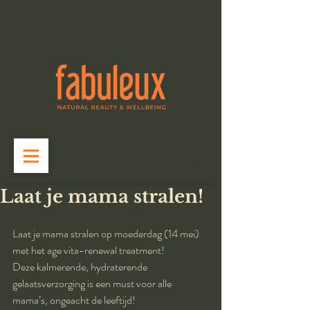
Laat je mama stralen!
Laat je mama stralen op moederdag (14 mei) 
met het age vita-renewal treatment!
Deze kalmerende, hydraterende 
gelaatsverzorging is een must voor alle 
mama’s, ongeacht de leeftijd!