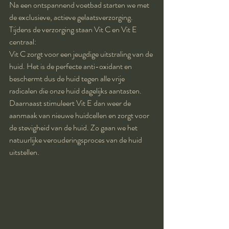
Na een ontspannend voetbad starten we met 
de exclusieve, actieve gelaatsverzorging.
Tijdens de verzorging staan Vit C en Vit E 
centraal:
Vit C zorgt voor een jeugdige uitstraling van de 
huid. Het is de perfecte anti-oxidant en 
beschermt dus de huid tegen alle vrije 
radicalen die onze huid dagelijks aantasten.
Daarnaast stimuleert Vit E dan weer de 
aanmaak van nieuwe huidcellen en zorgt voor 
de stevigheid van de huid. Zo gaan we het 
natuurlijke verouderingsproces van de huid 
uitstellen.