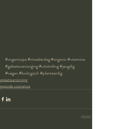
#organicspa
#moederdag
#organic
#vitamine
#gelaatsverzorging
#uitstraling
#jeugdig
#vegan
#biologisch
#plantaardig
gelaatsverzorging
gezonde cosmetica